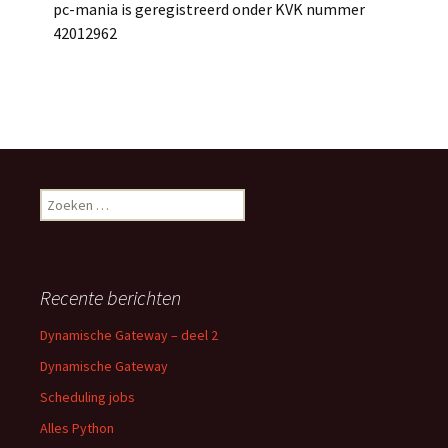
pc-mania is geregistreerd onder KVK nummer
42012962
Zoeken
naar:
Recente berichten
Dynamische Gateway – deel 2
Dynamische Gateway
Scheduling jobs
Alles Python