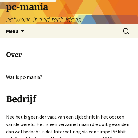
Ga
pc-mania
naar
network, it and tech ideas
de
inhoud
Zoeken
Menu
naar:
Over
Wat is pc-mania?
Bedrijf
Nee het is geen derivaat van een tijdschrift in het oosten
van de wereld. Het is een verzamel naam die ooit gevonden
dan wel bedacht is dat Internet nog via een simpel 56kbit