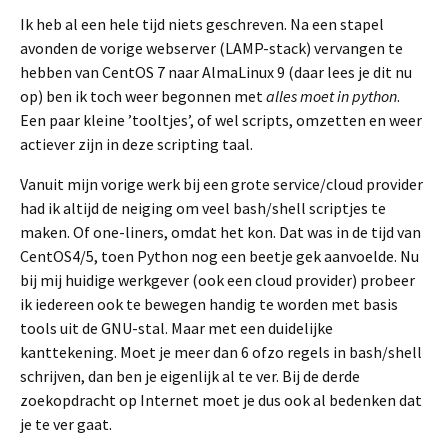
Ik heb al een hele tijd niets geschreven. Na een stapel
avonden de vorige webserver (LAMP-stack) vervangen te
hebben van CentOS 7 naar AlmaLinux 9 (daar lees je dit nu
op) ben ik toch weer begonnen met
alles moet in python
.
Een paar kleine ’tooltjes’, of wel scripts, omzetten en weer
actiever zijn in deze scripting taal.
Vanuit mijn vorige werk bij een grote service/cloud provider
had ik altijd de neiging om veel bash/shell scriptjes te
maken. Of one-liners, omdat het kon. Dat was in de tijd van
CentOS4/5, toen Python nog een beetje gek aanvoelde. Nu
bij mij huidige werkgever (ook een cloud provider) probeer
ik iedereen ook te bewegen handig te worden met basis
tools uit de GNU-stal. Maar met een duidelijke
kanttekening. Moet je meer dan 6 ofzo regels in bash/shell
schrijven, dan ben je eigenlijk al te ver. Bij de derde
zoekopdracht op Internet moet je dus ook al bedenken dat
je te ver gaat.