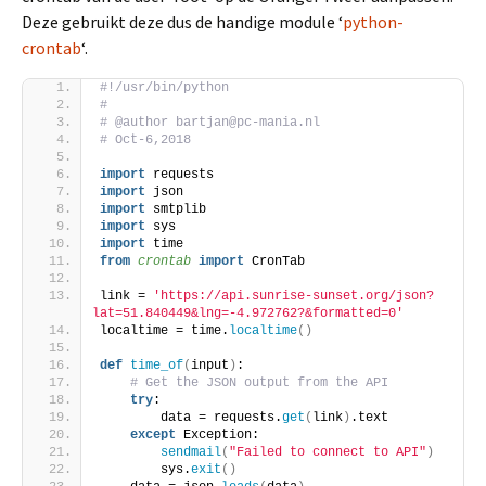
Deze gebruikt deze dus de handige module ‘
python-
crontab
‘.
#!/usr/bin/python
#
# @author bartjan@pc-mania.nl
# Oct-6,2018
import
 requests
import
 json
import
 smtplib
import
 sys
import
 time
from 
crontab
 import
 CronTab
link = 
'https://api.sunrise-sunset.org/json?
lat=51.840449&lng=-4.972762?&formatted=0'
localtime = time.
localtime
()
def
time_of
(
input
)
:
# Get the JSON output from the API
try
:
        data = requests.
get
(
link
)
.text
except
 Exception:
sendmail
(
"Failed to connect to API"
)
        sys.
exit
()