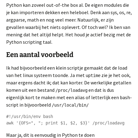
Python kan zoveel out-of-the box al. De eigen modules die
je kan importeren dekken een heleboel. Denk aan sys, os, re,
argparse, math en nog veel meer. Natuurlijk, er zijn
gevallen waarbij het niets oplevert. Of toch wel? Ik ben van
mening dat het altijd helpt. Het houd je actief bezig met de
Python scripting taal.
Een aantal voorbeeld
Ik had bijvoorbeeld een klein scriptje gemaakt dat de load
van het linux systeem toonde. Ja met
zie je het ook,
uptime
maar ergens dacht ik; dat kan korter. De werkelijke getallen
komen uit een bestand
en dat is dus
/proc/loadavg
eigenlijk kort te maken met een alias of letterlijk een bash-
script in bijvoorbeeld
/usr/local/bin/
#!/usr/bin/env bash

awk '{OFS=", "; print $1, $2, $3}' /proc/loadavg
Maar ja, dit is eenvoudig in Python te doen