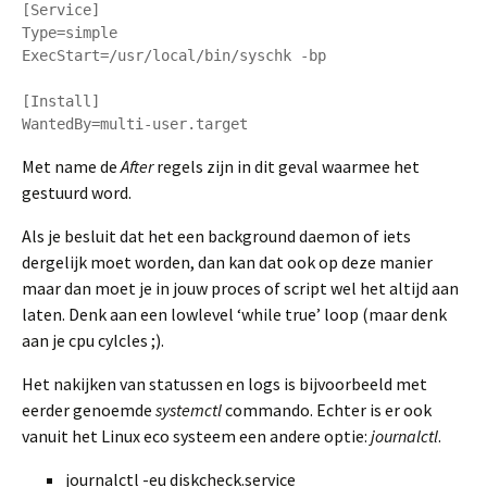
[Service]

Type=simple

ExecStart=/usr/local/bin/syschk -bp

[Install]

Met name de
After
regels zijn in dit geval waarmee het
gestuurd word.
Als je besluit dat het een background daemon of iets
dergelijk moet worden, dan kan dat ook op deze manier
maar dan moet je in jouw proces of script wel het altijd aan
laten. Denk aan een lowlevel ‘while true’ loop (maar denk
aan je cpu cylcles ;).
Het nakijken van statussen en logs is bijvoorbeeld met
eerder genoemde
systemctl
commando. Echter is er ook
vanuit het Linux eco systeem een andere optie:
journalctl
.
journalctl -eu diskcheck.service