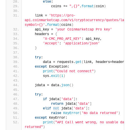
else
:
            coins += 
",{}"
.
format
(
coin
)
    link = 
'https://pro-
api.coinmarketcap.com/v1/cryptocurrency/quotes/late
symbol={}'
.
format
(
coins
)
    api_key = 
'your Coinmarketcap Pro key'
    headers = 
{
'X-CMC_PRO_API_KEY'
: api_key,
'Accept'
: 
'application/json'
}
try
:
        data = requests.
get
(
link, headers=headers
)
except
 Exception:
print
(
"Could not connect"
)
        sys.
exit
(
1
)
    jdata = data.
json
()
try
:
if
 jdata
[
'data'
]
:
return
 jdata
[
'data'
]
elif
not
 jdata
[
'data'
]
:
raise
KeyError
(
'No data returned'
)
except
 KeyError:
print
(
"API Call went wrong, no usable data 
returned"
)