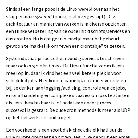
Sinds al een lange poos is de Linux wereld over aan het
stappen naar
systemd
(nouja, is al overgestapt). Deze
architectuur en manier van werken is in diverse opzichten
een flinke verbetering van de oude init.d scripts/services en
dus crontab. Nu is dat geen nieuwtje maar het gebeurt
gewoon te makkelijk om “even een crontabje” te zetten.
Systemd staat je toe zelf eenvoudig services te schrijven
maar ook
targets
én
timers
. De timer functie zoom ik iets
meer op in, daar ik vind het een veel betere plek is voor
scheduled jobs. Hier komen namelijk ook meer voordelen
bij, te denken aan logging/auditing, controle van de jobs,
error afhandeling en complexe situaties om pas te starten
als ‘iets’ beschikbaar is, of nadat een ander proces
succesvol is gestart. De oude cron methode is meer als UDP
op het netwerk: fire and forget.
Een voorbeeld is een soort disk-check die elk half uur de
vrije ruimte opvraagt en boven, zeg, 75% gebruik een email