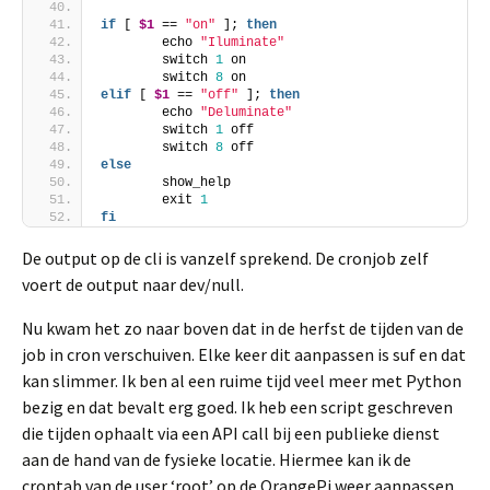
if
 [ 
$1
 == 
"on"
 ]; 
then
        echo 
"Iluminate"
        switch 
1
 on
        switch 
8
 on
elif
 [ 
$1
 == 
"off"
 ]; 
then
        echo 
"Deluminate"
        switch 
1
 off
        switch 
8
 off
else
        show_help
        exit 
1
fi
De output op de cli is vanzelf sprekend. De cronjob zelf
voert de output naar dev/null.
Nu kwam het zo naar boven dat in de herfst de tijden van de
job in cron verschuiven. Elke keer dit aanpassen is suf en dat
kan slimmer. Ik ben al een ruime tijd veel meer met Python
bezig en dat bevalt erg goed. Ik heb een script geschreven
die tijden ophaalt via een API call bij een publieke dienst
aan de hand van de fysieke locatie. Hiermee kan ik de
crontab van de user ‘root’ op de OrangePi weer aanpassen.