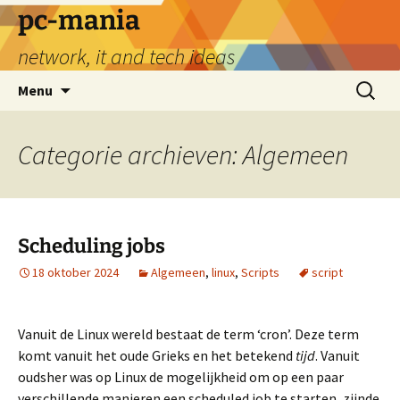
Ga
pc-mania
naar
network, it and tech ideas
de
inhoud
Zoeken
Menu
naar:
Categorie archieven: Algemeen
Scheduling jobs
18 oktober 2024
Algemeen
,
linux
,
Scripts
script
Vanuit de Linux wereld bestaat de term ‘cron’. Deze term
komt vanuit het oude Grieks en het betekend
tijd
. Vanuit
oudsher was op Linux de mogelijkheid om op een paar
verschillende manieren een scheduled job te starten, zijnde