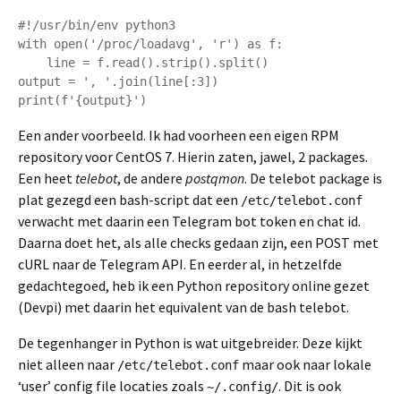
#!/usr/bin/env python3

with open('/proc/loadavg', 'r') as f:

    line = f.read().strip().split()

output = ', '.join(line[:3])

print(f'{output}')
Een ander voorbeeld. Ik had voorheen een eigen RPM
repository voor CentOS 7. Hierin zaten, jawel, 2 packages.
Een heet
telebot
, de andere
postqmon
. De telebot package is
plat gezegd een bash-script dat een
/etc/telebot.conf
verwacht met daarin een Telegram bot token en chat id.
Daarna doet het, als alle checks gedaan zijn, een POST met
cURL naar de Telegram API. En eerder al, in hetzelfde
gedachtegoed, heb ik een Python repository online gezet
(Devpi) met daarin het equivalent van de bash telebot.
De tegenhanger in Python is wat uitgebreider. Deze kijkt
niet alleen naar
maar ook naar lokale
/etc/telebot.conf
‘user’ config file locaties zoals
. Dit is ook
~/.config/