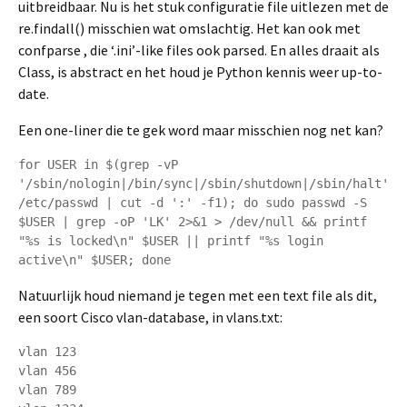
uitbreidbaar. Nu is het stuk configuratie file uitlezen met de
re.findall() misschien wat omslachtig. Het kan ook met
confparse , die ‘.ini’-like files ook parsed. En alles draait als
Class, is abstract en het houd je Python kennis weer up-to-
date.
Een one-liner die te gek word maar misschien nog net kan?
for USER in $(grep -vP 
'/sbin/nologin|/bin/sync|/sbin/shutdown|/sbin/halt' 
/etc/passwd | cut -d ':' -f1); do sudo passwd -S 
$USER | grep -oP 'LK' 2>&1 > /dev/null && printf 
"%s is locked\n" $USER || printf "%s login 
active\n" $USER; done
Natuurlijk houd niemand je tegen met een text file als dit,
een soort Cisco vlan-database, in vlans.txt:
vlan 123

vlan 456

vlan 789
