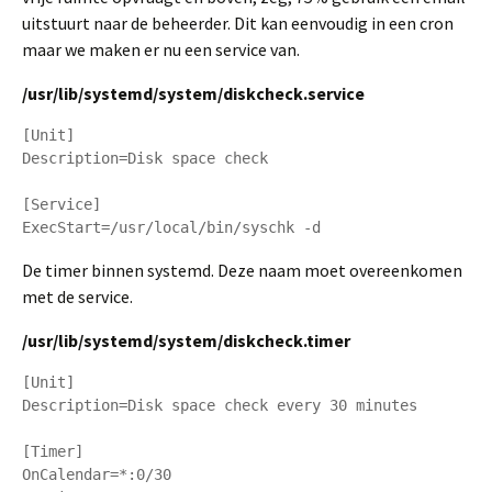
uitstuurt naar de beheerder. Dit kan eenvoudig in een cron
maar we maken er nu een service van.
/usr/lib/systemd/system/diskcheck.service
[Unit]

Description=Disk space check

[Service]

ExecStart=/usr/local/bin/syschk -d
De timer binnen systemd. Deze naam moet overeenkomen
met de service.
/usr/lib/systemd/system/diskcheck.timer
[Unit]

Description=Disk space check every 30 minutes

[Timer]

OnCalendar=*:0/30
