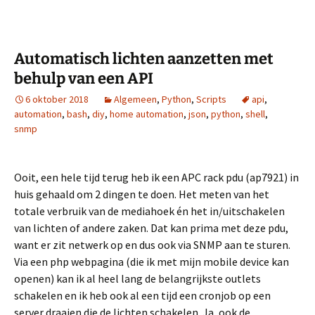
Automatisch lichten aanzetten met
behulp van een API
6 oktober 2018
Algemeen
,
Python
,
Scripts
api
,
automation
,
bash
,
diy
,
home automation
,
json
,
python
,
shell
,
snmp
Ooit, een hele tijd terug heb ik een APC rack pdu (ap7921) in
huis gehaald om 2 dingen te doen. Het meten van het
totale verbruik van de mediahoek én het in/uitschakelen
van lichten of andere zaken. Dat kan prima met deze pdu,
want er zit netwerk op en dus ook via SNMP aan te sturen.
Via een php webpagina (die ik met mijn mobile device kan
openen) kan ik al heel lang de belangrijkste outlets
schakelen en ik heb ook al een tijd een cronjob op een
server draaien die de lichten schakelen. Ja, ook de