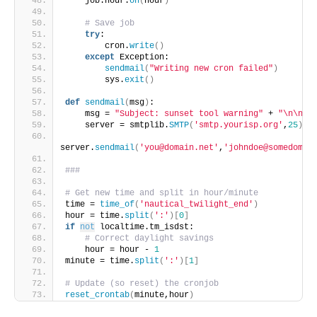
    job.hour.
on
(
hour
)
# Save job
try
:
        cron.
write
()
except
 Exception:
sendmail
(
"Writing new cron failed"
)
        sys.
exit
()
def
sendmail
(
msg
)
:
    msg = 
"Subject: sunset tool warning"
 + 
"\n\n"
 
    server = smtplib.
SMTP
(
'smtp.yourisp.org'
,
25
)
server.
sendmail
(
'you@domain.net'
,
'johndoe@somedomai
###
# Get new time and split in hour/minute
time = 
time_of
(
'nautical_twilight_end'
)
hour = time.
split
(
':'
)[
0
]
if
not
 localtime.tm_isdst:
# Correct daylight savings
    hour = hour - 
1
minute = time.
split
(
':'
)[
1
]
# Update (so reset) the cronjob
reset_crontab
(
minute,hour
)