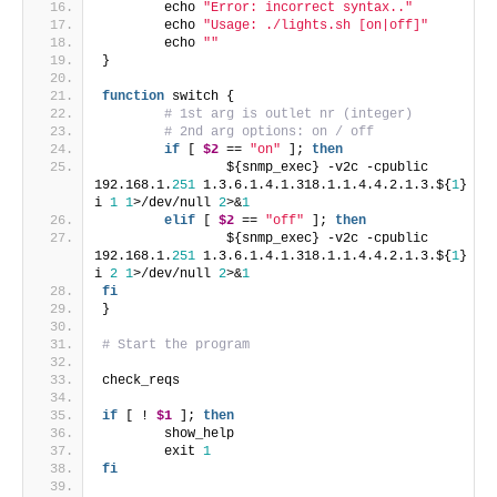
        echo 
"Error: incorrect syntax.."
        echo 
"Usage: ./lights.sh [on|off]"
        echo 
""
}
function
 switch {
# 1st arg is outlet nr (integer)
# 2nd arg options: on / off
if
 [ 
$2
 == 
"on"
 ]; 
then
                ${snmp_exec} -v2c -cpublic 
192.168.1.
251
 1.3.6.1.4.1.318.1.1.4.4.2.1.3.${
1
} 
i 
1
1
>/dev/null 
2
>&
1
elif
 [ 
$2
 == 
"off"
 ]; 
then
                ${snmp_exec} -v2c -cpublic 
192.168.1.
251
 1.3.6.1.4.1.318.1.1.4.4.2.1.3.${
1
} 
i 
2
1
>/dev/null 
2
>&
1
fi
}
# Start the program
check_reqs
if
 [ ! 
$1
 ]; 
then
        show_help
        exit 
1
fi