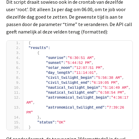
Dit script draait sowieso ook in de crontab van dezelfde
user ‘root’. Dit alleen 1x per dag om 06.00, om te job voor
diezelfde dag goed te zetten. De gewenste tijd is aan te
passen door de parameter “time” te veranderen. De API call
geeft namelijk al deze velden terug (formatted):
{
"results":
{
"sunrise":
"6:30:51 AM"
,
"sunset":
"5:44:52 PM"
,
"solar_noon":
"12:07:51 PM"
,
"day_length":
"11:14:01"
,
"civil_twilight_begin":
"5:56:38 AM"
,
"civil_twilight_end":
"6:19:05 PM"
,
"nautical_twilight_begin":
"5:16:49 AM"
,
"nautical_twilight_end":
"6:58:54 PM"
,
"astronomical_twilight_begin":
"4:36:17 
AM"
,
"astronomical_twilight_end":
"7:39:26 
PM"
}
,
"status":
"OK"
}
Of zonder format, de toevoeging
?&formatted=0
in de url