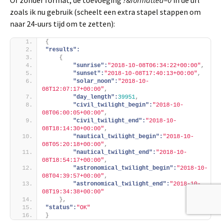
zoals ik nu gebruik (scheelt een extra stapel stappen om
naar 24-uurs tijd om te zetten):
{
"results":
{
"sunrise":
"2018-10-08T06:34:22+00:00"
,
"sunset":
"2018-10-08T17:40:13+00:00"
,
"solar_noon":
"2018-10-
08T12:07:17+00:00"
,
"day_length":
39951
,
"civil_twilight_begin":
"2018-10-
08T06:00:05+00:00"
,
"civil_twilight_end":
"2018-10-
08T18:14:30+00:00"
,
"nautical_twilight_begin":
"2018-10-
08T05:20:18+00:00"
,
"nautical_twilight_end":
"2018-10-
08T18:54:17+00:00"
,
"astronomical_twilight_begin":
"2018-10-
08T04:39:57+00:00"
,
"astronomical_twilight_end":
"2018-10-
08T19:34:38+00:00"
}
,
"status":
"OK"
}