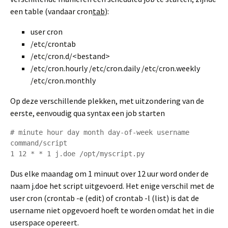
een table (vandaar cron
tab
):
user cron
/etc/crontab
/etc/cron.d/<bestand>
/etc/cron.hourly /etc/cron.daily /etc/cron.weekly
/etc/cron.monthly
Op deze verschillende plekken, met uitzondering van de
eerste, eenvoudig qua syntax een job starten
# minute hour day month day-of-week username 
command/script

1 12 * * 1 j.doe /opt/myscript.py
Dus elke maandag om 1 minuut over 12 uur word onder de
naam j.doe het script uitgevoerd. Het enige verschil met de
user cron (crontab -e (edit) of crontab -l (list) is dat de
username niet opgevoerd hoeft te worden omdat het in die
userspace opereert.