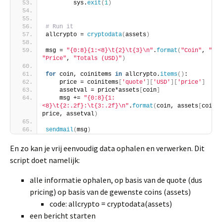
        sys.
exit
(
1
)
# Run it
allcrypto = 
cryptodata
(
assets
)
msg = 
"{0:8}{1:<8}\t{2}\t{3}\n"
.
format
(
"Coin"
, 
"Qt
"Price"
, 
"Totals (USD)"
)
for
 coin, coinitems 
in
 allcrypto.
items
()
:
    price = coinitems
[
'quote'
][
'USD'
][
'price'
]
    assetval = price*assets
[
coin
]
    msg += 
"{0:8}{1:
<8}\t{2:.2f}:\t{3:.2f}\n"
.
format
(
coin, assets
[
coin
]
,
price, assetval
)
sendmail
(
msg
)
En zo kan je vrij eenvoudig data ophalen en verwerken. Dit
script doet namelijk:
alle informatie ophalen, op basis van de quote (dus
pricing) op basis van de gewenste coins (assets)
code: allcrypto = cryptodata(assets)
een bericht starten