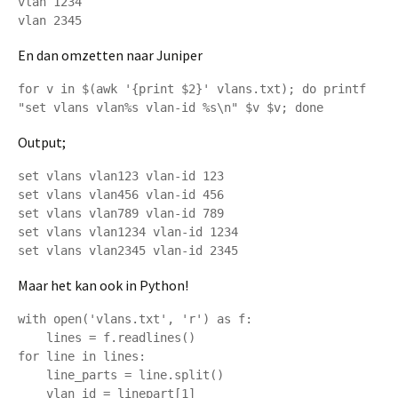
vlan 1234

vlan 2345
En dan omzetten naar Juniper
for v in $(awk '{print $2}' vlans.txt); do printf 
"set vlans vlan%s vlan-id %s\n" $v $v; done
Output;
set vlans vlan123 vlan-id 123

set vlans vlan456 vlan-id 456

set vlans vlan789 vlan-id 789

set vlans vlan1234 vlan-id 1234

set vlans vlan2345 vlan-id 2345
Maar het kan ook in Python!
with open('vlans.txt', 'r') as f:

    lines = f.readlines()

for line in lines:

    line_parts = line.split()

    vlan_id = linepart[1]
