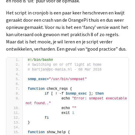
en rood is ‘uit’ puur voor de opmaak.
Het script in cronjob is een paar keer herschreven en kwijt
geraakt door een crash van de OrangePi thuis en dus weer
opnieuw gemaakt. Voor nu is het een ‘fancy’ versie want het
kan uiteraard ook gewoon met praktisch 8 of zo regels.
Maar dat is het mooie, je wil leren en je script verder
ontwikkelen, verharden. Een geval van “good practice” dus.
#!/bin/bash#
# Switching on or off light at home
# bartjan@pc-mania.nl - 08 Mar 2018
snmp_exec
=
"/usr/bin/snmpset"
function
 check_reqs {
if
 [ ! -f 
$snmp_exec
 ]; 
then
                echo 
"Error: snmpset executable 
not found.."
                echo 
""
                exit 
1
fi
}
function
 show_help {