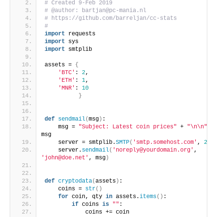
# Created 9-Feb 2019
# @author: bartjan@pc-mania.nl
# https://github.com/barreljan/cc-stats
# 
import
 requests
import
 sys
import
 smtplib
assets = 
{
'BTC'
: 
2
,
'ETH'
: 
1
,
'MNR'
: 
10
}
def
sendmail
(
msg
)
:
    msg = 
"Subject: Latest coin prices"
 + 
"\n\n"
 + 
msg
    server = smtplib.
SMTP
(
'smtp.somehost.com'
, 
25
)
    server.
sendmail
(
'noreply@yourdomain.org'
, 
'john@doe.net'
, msg
)
def
cryptodata
(
assets
)
:
    coins = 
str
()
for
 coin, qty 
in
 assets.
items
()
:
if
 coins 
is
""
:
            coins += coin