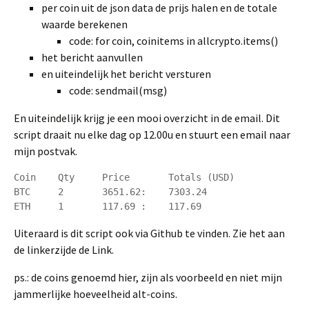
per coin uit de json data de prijs halen en de totale
waarde berekenen
code: for coin, coinitems in allcrypto.items()
het bericht aanvullen
en uiteindelijk het bericht versturen
code: sendmail(msg)
En uiteindelijk krijg je een mooi overzicht in de email. Dit
script draait nu elke dag op 12.00u en stuurt een email naar
mijn postvak.
Coin    Qty     Price       Totals (USD)

BTC     2       3651.62:    7303.24

ETH     1       117.69 :    117.69
Uiteraard is dit script ook via Github te vinden. Zie het aan
de linkerzijde de Link.
ps.: de coins genoemd hier, zijn als voorbeeld en niet mijn
jammerlijke hoeveelheid alt-coins.