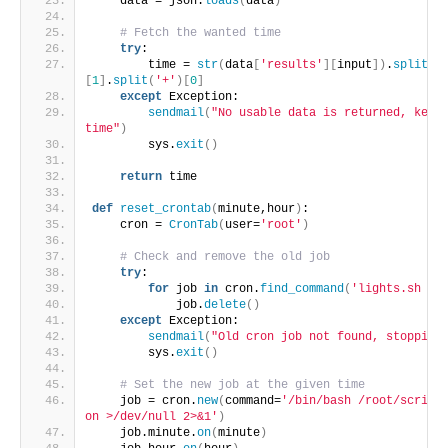
    data = json.
loads
(
data
)
# Fetch the wanted time
try
:
        time = 
str
(
data
[
'results'
][
input
])
.
split
(
'
[
1
]
.
split
(
'+'
)[
0
]
except
 Exception:
sendmail
(
"No usable data is returned, keepi
time"
)
        sys.
exit
()
return
 time
def
reset_crontab
(
minute,hour
)
:
    cron = 
CronTab
(
user=
'root'
)
# Check and remove the old job
try
:
for
 job 
in
 cron.
find_command
(
'lights.sh on
            job.
delete
()
except
 Exception:
sendmail
(
"Old cron job not found, stopping
        sys.
exit
()
# Set the new job at the given time
    job = cron.
new
(
command=
'/bin/bash /root/scripts
on >/dev/null 2>&1'
)
    job.minute.
on
(
minute
)