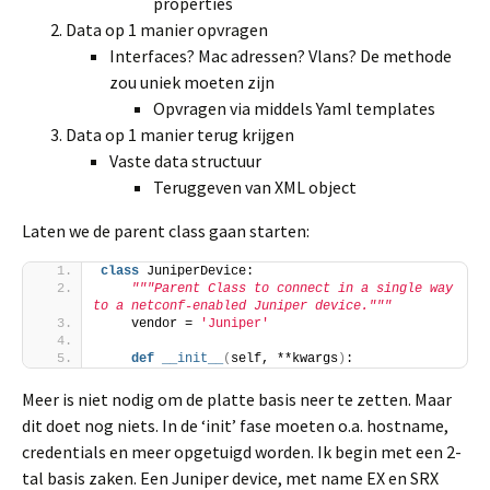
properties
Data op 1 manier opvragen
Interfaces? Mac adressen? Vlans? De methode
zou uniek moeten zijn
Opvragen via middels Yaml templates
Data op 1 manier terug krijgen
Vaste data structuur
Teruggeven van XML object
Laten we de parent class gaan starten:
class
 JuniperDevice:
"""Parent Class to connect in a single way 
to a netconf-enabled Juniper device."""
    vendor = 
'Juniper'
def
__init__
(
self, **kwargs
)
:
Meer is niet nodig om de platte basis neer te zetten. Maar
dit doet nog niets. In de ‘init’ fase moeten o.a. hostname,
credentials en meer opgetuigd worden. Ik begin met een 2-
tal basis zaken. Een Juniper device, met name EX en SRX