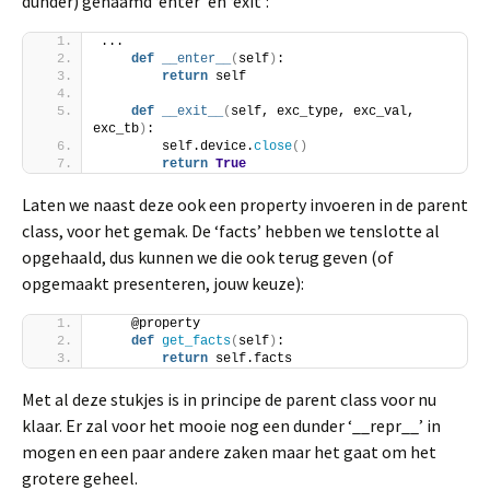
dunder) genaamd ‘enter’ en ‘exit’:
...
def
__enter__
(
self
)
:
return
 self
def
__exit__
(
self, exc_type, exc_val, 
exc_tb
)
:
        self.device.
close
()
return
True
Laten we naast deze ook een property invoeren in de parent
class, voor het gemak. De ‘facts’ hebben we tenslotte al
opgehaald, dus kunnen we die ook terug geven (of
opgemaakt presenteren, jouw keuze):
    @property
def
get_facts
(
self
)
:
return
 self.facts
Met al deze stukjes is in principe de parent class voor nu
klaar. Er zal voor het mooie nog een dunder ‘__repr__’ in
mogen en een paar andere zaken maar het gaat om het
grotere geheel.