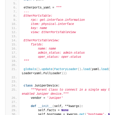
etherports_yaml = 
"""
---
EtherPortsTable:
    rpc: get-interface-information
    item: physical-interface
    key: name
    view: EtherPortsTableView
EtherPortsTableView:
    fields:
        name: name
        admin_status: admin-status
        oper_status: oper-status
"""
globals
()
.
update
(
FactoryLoader
()
.
load
(
yaml.
load
(
eth
Loader=yaml.FullLoader
)))
class
 JuniperDevice:
"""Parent Class to connect in a single way to 
enabled Juniper device."""
    vendor = 
'Juniper'
def
__init__
(
self, **kwargs
)
:
        self.facts = 
None
        self.hostname = kwargs.
get
(
'hostname'
, 
Non