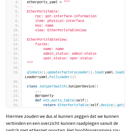
etherports_yaml = 
""
"
---
EtherPortsTable:
    rpc: get-interface-information
    item: physical-interface
    key: name
    view: EtherPortsTableView
EtherPortsTableView:
    fields:
        name: name
        admin_status: admin-status
        oper_status: oper-status
"
""
globals
()
.
update
(
FactoryLoader
()
.
load
(
yaml.
load
(
eth
Loader=yaml.
FullLoader
)))
class
JuniperSwitch
(
JuniperDevice
)
:
    ...
    @property
def
eth_ports_table
(
self
)
:
return
EtherPortsTable
(
self.
device
)
.
get
()
Hiermee zouden we dus al kunnen zeggen dat we kunnen
verbinden en een overzicht kunnen raadplegen vanuit de
switch met ethernet poorten. Het hoofdprogramma zou