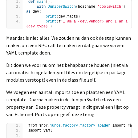
def
main
()
:
with
JuniperSwitch
(
hostname=
'coolswitch'
)
as
 dev:
print
(
dev.facts
)
print
(
f
'I am a {dev.vendor} and I am a 
{dev.type}'
)
Maar dat is niet alles. We zouden nu dan ook de stap kunnen
maken om een RPC call te maken en dat gaan we via een
YAML template doen.
Dit doen we voor nu om het behapbaar te houden (niet via
automatisch ingeladen .yml files en dergelijke in package
modules verstopt) even in de class file zelf.
We voegen een aantal imports toe en plaatsen een YAML
template. Daarna maken in de JuniperSwitch class een
property aan. Deze property vraagt in dit geval een lijst op
van Ethernet Ports op en geeft deze terug.
from jnpr.
junos
.
factory
.
factory_loader
 import Fact
import yaml