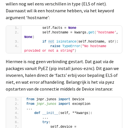
willen nog wel eens verschillen in type (ELS of niet).
Daarnaast wil ik een hostname hebben, via het keyword
argument ‘hostname’:
        self.facts = 
None
        self.hostname = kwargs.
get
(
'hostname'
, 
None
)
if
not
isinstance
(
self.hostname, str
)
:
raise
TypeError
(
"No hostname 
provided or not a string"
)
Hiermee is nog geen verbinding gestart. Dat gaat via de
packages vanuit PyEZ (pip install junos-eznc). Dit gaan we
invoeren, halen direct de ‘facts’ erbij voor bepaling ELS of
niet, en wat error afhandeling. Belangrijk is het via pyez
opstarten van de connectie middels de Device instance:
from
 jnpr.junos 
import
 Device
from 
jnpr.junos
 import
 exception
...
def
__init__
(
self, **kwargs
)
:
        ...
try
:
            self.device = 