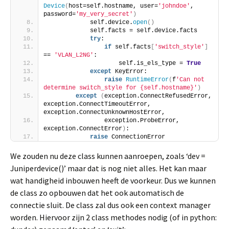
Device
(
host=self.hostname, user=
'johndoe'
, 
password=
'my_very_secret'
)
            self.device.
open
()
            self.facts = self.device.facts
try
:
if
 self.facts
[
'switch_style'
]
== 
'VLAN_L2NG'
:
                    self.is_els_type = 
True
except
 KeyError:
raise
RuntimeError
(
f
'Can not 
determine switch_style for {self.hostname}'
)
except
(
exception.ConnectRefusedError, 
exception.ConnectTimeoutError, 
exception.ConnectUnknownHostError,
                exception.ProbeError, 
exception.ConnectError
)
:
raise
 ConnectionError
We zouden nu deze class kunnen aanroepen, zoals ‘dev =
Juniperdevice()’ maar dat is nog niet alles. Het kan maar
wat handigheid inbouwen heeft de voorkeur. Dus we kunnen
de class zo opbouwen dat het ook automatisch de
connectie sluit. De class zal dus ook een context manager
worden. Hiervoor zijn 2 class methodes nodig (of in python: