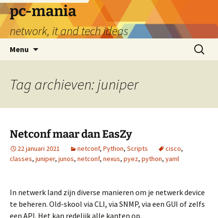
Ga
pc-mania
naar
network, it and tech ideas
de
inhoud
Zoeken
Menu
naar:
Tag archieven: juniper
Netconf maar dan EasZy
22 januari 2021
netconf
,
Python
,
Scripts
cisco
,
classes
,
juniper
,
junos
,
netconf
,
nexus
,
pyez
,
python
,
yaml
In netwerk land zijn diverse manieren om je netwerk device
te beheren. Old-skool via CLI, via SNMP, via een GUI of zelfs
een API. Het kan redelijk alle kanten op.