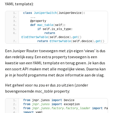
YAML template):
class
JuniperSwitch
(
JuniperDevice
)
:
    ...
    @property
def
mac_table
(
self
)
:
if
 self.is_els_type:
return
ElsEtherSwTable
(
self.device
)
.
get
()
return
EtherSwTable
(
self.device
)
.
get
()
Een Juniper Router toevoegen met zijn eigen ‘views’ is dus
dan redelijk easy. Een extra property toevoegen is een
kwestie van een YAML template en terug geven. Je kan dus
een soort API maken met alle mogelijke views. Daarna kan
je in je hoofd progamma met deze informatie aan de slag.
Het geheel voor nu zou er dus zo uitzien (zonder
bovengenoemde
mac_table
property:
from
 jnpr.junos 
import
 Device
from 
jnpr.junos
 import
 exception
from 
jnpr.junos.factory.factory_loader
 import
 Fact
import
 yaml