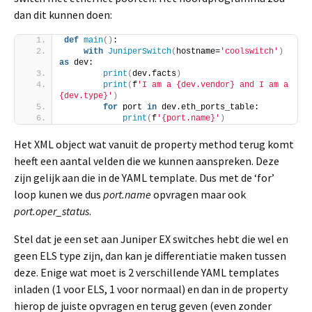
dan dit kunnen doen:
def
main
()
:
with
JuniperSwitch
(
hostname=
'coolswitch'
)
as
 dev:
print
(
dev.facts
)
print
(
f
'I am a {dev.vendor} and I am a 
{dev.type}'
)
for
 port 
in
 dev.eth_ports_table:
print
(
f
'{port.name}'
)
Het XML object wat vanuit de property method terug komt
heeft een aantal velden die we kunnen aanspreken. Deze
zijn gelijk aan die in de YAML template. Dus met de ‘for’
loop kunen we dus
port.name
opvragen maar ook
port.oper_status
.
Stel dat je een set aan Juniper EX switches hebt die wel en
geen ELS type zijn, dan kan je differentiatie maken tussen
deze. Enige wat moet is 2 verschillende YAML templates
inladen (1 voor ELS, 1 voor normaal) en dan in de property
hierop de juiste opvragen en terug geven (even zonder