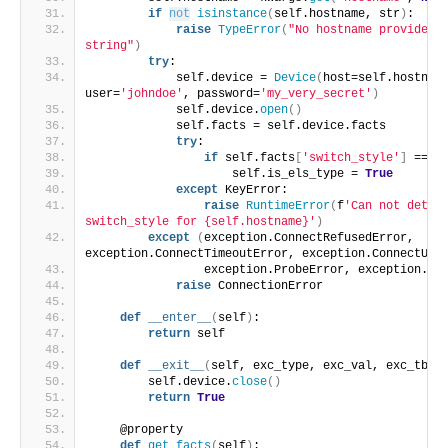
if
not
isinstance
(
self.hostname, str
)
:
raise
TypeError
(
"No hostname provided o
string"
)
try
:
            self.device = 
Device
(
host=self.hostname
user=
'johndoe'
, password=
'my_very_secret'
)
            self.device.
open
()
            self.facts = self.device.facts
try
:
if
 self.facts
[
'switch_style'
]
 == 
'
                    self.is_els_type = 
True
except
 KeyError:
raise
RuntimeError
(
f
'Can not determ
switch_style for {self.hostname}'
)
except
(
exception.ConnectRefusedError, 
exception.ConnectTimeoutError, exception.ConnectUnk
                exception.ProbeError, exception.Co
raise
 ConnectionError
def
__enter__
(
self
)
:
return
 self
def
__exit__
(
self, exc_type, exc_val, exc_tb
)
:
        self.device.
close
()
return
True
    @property
def
get_facts
(
self
)
: