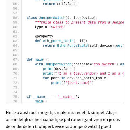
return
 self.facts
class
JuniperSwitch
(
JuniperDevice
)
:
"""Child Class to present data from a JuniperD
    type = 
'Switch'
    @property
def
eth_ports_table
(
self
)
:
return
EtherPortsTable
(
self.device
)
.
get
()
def
main
()
:
with
JuniperSwitch
(
hostname=
'coolswitch'
)
as
 d
print
(
dev.facts
)
print
(
f
'I am a {dev.vendor} and I am a {de
for
 port 
in
 dev.eth_ports_table:
print
(
f
'{port.name}'
)
if
__name__
 == 
'__main__'
:
main
()
Het zo abstract mogelijk maken is redelijk simpel. Als je
uiteindelijk de herhaaldelijke patronen gaat zien en je dus
de onderdelen (JuniperDevice vs JuniperSwitch) goed