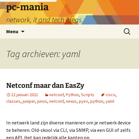
Ga
pc-mania
naar
network, it and tech ideas
de
inhoud
Zoeken
Menu
naar:
Tag archieven: yaml
Netconf maar dan EasZy
22 januari 2021
netconf
,
Python
,
Scripts
cisco
,
classes
,
juniper
,
junos
,
netconf
,
nexus
,
pyez
,
python
,
yaml
In netwerk land zijn diverse manieren om je netwerk device
te beheren. Old-skool via CLI, via SNMP, via een GUI of zelfs
een API. Het kan redelijk alle kanten op.