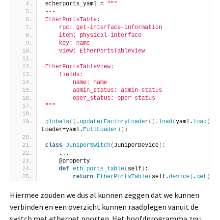
etherports_yaml = 
""
"
---
EtherPortsTable:
    rpc: get-interface-information
    item: physical-interface
    key: name
    view: EtherPortsTableView
EtherPortsTableView:
    fields:
        name: name
        admin_status: admin-status
        oper_status: oper-status
"
""
globals
()
.
update
(
FactoryLoader
()
.
load
(
yaml.
load
(
eth
Loader=yaml.
FullLoader
)))
class
JuniperSwitch
(
JuniperDevice
)
:
    ...
    @property
def
eth_ports_table
(
self
)
:
return
EtherPortsTable
(
self.
device
)
.
get
()
Hiermee zouden we dus al kunnen zeggen dat we kunnen
verbinden en een overzicht kunnen raadplegen vanuit de
switch met ethernet poorten. Het hoofdprogramma zou