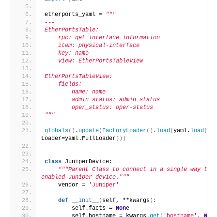
etherports_yaml = 
"""
---
EtherPortsTable:
    rpc: get-interface-information
    item: physical-interface
    key: name
    view: EtherPortsTableView
EtherPortsTableView:
    fields:
        name: name
        admin_status: admin-status
        oper_status: oper-status
"""
globals
()
.
update
(
FactoryLoader
()
.
load
(
yaml.
load
(
eth
Loader=yaml.FullLoader
)))
class
 JuniperDevice:
"""Parent Class to connect in a single way to 
enabled Juniper device."""
    vendor = 
'Juniper'
def
__init__
(
self, **kwargs
)
:
        self.facts = 
None
        self.hostname = kwargs.
get
(
'hostname'
, 
Non