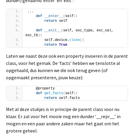
dunder) genaamd ‘enter’ en ‘exit’:
...
def
__enter__
(
self
)
:
return
 self
def
__exit__
(
self, exc_type, exc_val, 
exc_tb
)
:
        self.device.
close
()
return
True
Laten we naast deze ook een property invoeren in de parent
class, voor het gemak. De ‘facts’ hebben we tenslotte al
opgehaald, dus kunnen we die ook terug geven (of
opgemaakt presenteren, jouw keuze):
    @property
def
get_facts
(
self
)
:
return
 self.facts
Met al deze stukjes is in principe de parent class voor nu
klaar. Er zal voor het mooie nog een dunder ‘__repr__’ in
mogen en een paar andere zaken maar het gaat om het
grotere geheel.