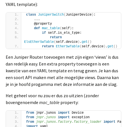
YAML template):
class
JuniperSwitch
(
JuniperDevice
)
:
    ...
    @property
def
mac_table
(
self
)
:
if
 self.is_els_type:
return
ElsEtherSwTable
(
self.device
)
.
get
()
return
EtherSwTable
(
self.device
)
.
get
()
Een Juniper Router toevoegen met zijn eigen ‘views’ is dus
dan redelijk easy. Een extra property toevoegen is een
kwestie van een YAML template en terug geven. Je kan dus
een soort API maken met alle mogelijke views. Daarna kan
je in je hoofd progamma met deze informatie aan de slag.
Het geheel voor nu zou er dus zo uitzien (zonder
bovengenoemde
mac_table
property:
from
 jnpr.junos 
import
 Device
from 
jnpr.junos
 import
 exception
from 
jnpr.junos.factory.factory_loader
 import
 Fact
import
 yaml