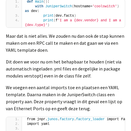
def
main
()
:
with
JuniperSwitch
(
hostname=
'coolswitch'
)
as
 dev:
print
(
dev.facts
)
print
(
f
'I am a {dev.vendor} and I am a 
{dev.type}'
)
Maar dat is niet alles. We zouden nu dan ook de stap kunnen
maken om een RPC call te maken en dat gaan we via een
YAML template doen.
Dit doen we voor nu om het behapbaar te houden (niet via
automatisch ingeladen .yml files en dergelijke in package
modules verstopt) even in de class file zelf.
We voegen een aantal imports toe en plaatsen een YAML
template. Daarna maken in de JuniperSwitch class een
property aan. Deze property vraagt in dit geval een lijst op
van Ethernet Ports op en geeft deze terug.
from jnpr.
junos
.
factory
.
factory_loader
 import Fact
import yaml