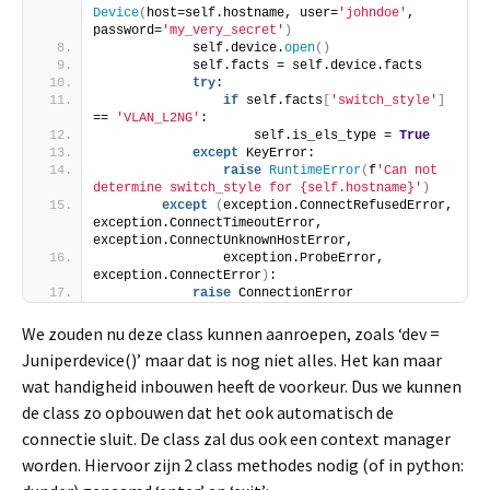
Device
(
host=self.hostname, user=
'johndoe'
, 
password=
'my_very_secret'
)
            self.device.
open
()
            self.facts = self.device.facts
try
:
if
 self.facts
[
'switch_style'
]
== 
'VLAN_L2NG'
:
                    self.is_els_type = 
True
except
 KeyError:
raise
RuntimeError
(
f
'Can not 
determine switch_style for {self.hostname}'
)
except
(
exception.ConnectRefusedError, 
exception.ConnectTimeoutError, 
exception.ConnectUnknownHostError,
                exception.ProbeError, 
exception.ConnectError
)
:
raise
 ConnectionError
We zouden nu deze class kunnen aanroepen, zoals ‘dev =
Juniperdevice()’ maar dat is nog niet alles. Het kan maar
wat handigheid inbouwen heeft de voorkeur. Dus we kunnen
de class zo opbouwen dat het ook automatisch de
connectie sluit. De class zal dus ook een context manager
worden. Hiervoor zijn 2 class methodes nodig (of in python: